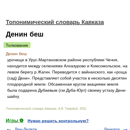
Топонимический словарь Кавказа
Денин беш
Толкование
Денин беш
урочище в Урус-Мартановском районе республики Чечня,
находится между селениями Алхазурово и Комсомольское, на
левом берегу р.Жагин. Переводится с вайнахского, как «роща
(сад) Дени». Представляет собой участок в несколько десятин
плодородной земли. Обсаженная кругом акациями земля
была подарена Дубаевым (см.Дуба-Юрт) своему устазу Дени-
шайху.
Топонимический словарь Кавказа
.
А.В. Твердый
.
2011
.
Игры ⚽
Нужно решить контрольную?
Ден-Делети
Денкара